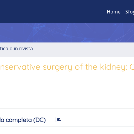
Home
Sfo
ticolo in rivista
servative surgery of the kidney: Cl
a completa (DC)