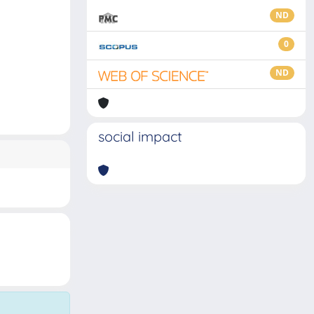
ND
0
ND
social impact