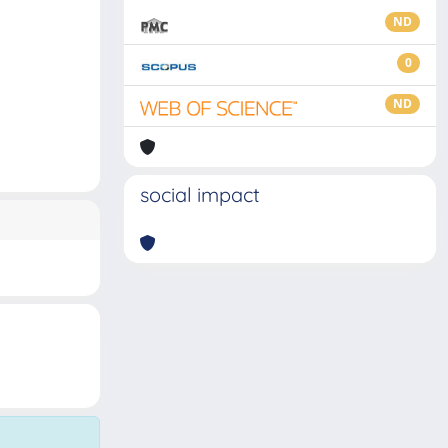
ND
0
ND
social impact