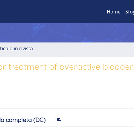
Home
Sfo
ticolo in rivista
r treatment of overactive bladder: 
a completa (DC)