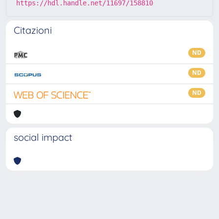
https://hdl.handle.net/11697/158810
Citazioni
ND
ND
ND
social impact
Powered by
IRIS
-
about IRIS
-