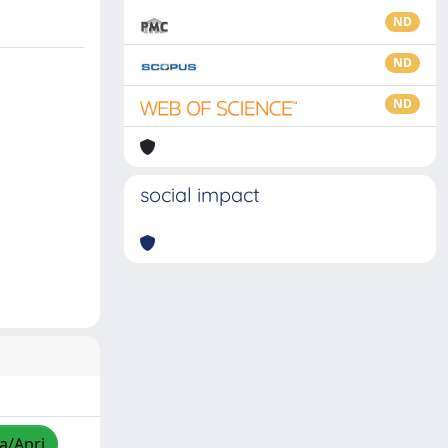
ND
ND
ND
social impact
za/Apri