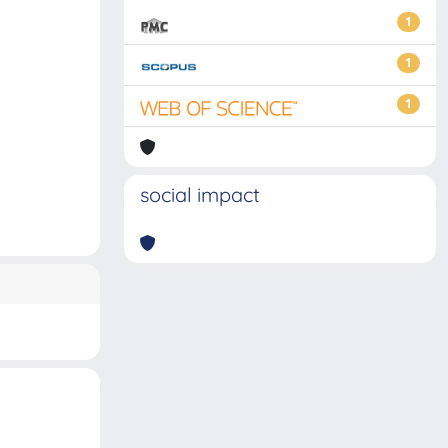
1
1
1
social impact