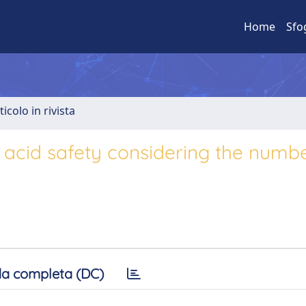
Home
Sfo
ticolo in rivista
c acid safety considering the numb
a completa (DC)