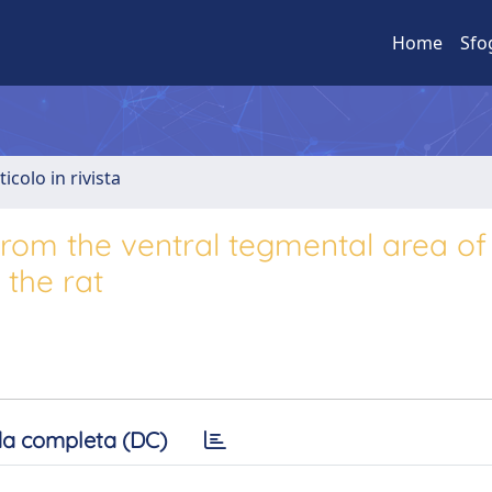
Home
Sfo
ticolo in rivista
from the ventral tegmental area of
 the rat
a completa (DC)