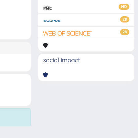
ND
28
28
social impact