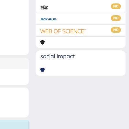
ND
ND
ND
social impact