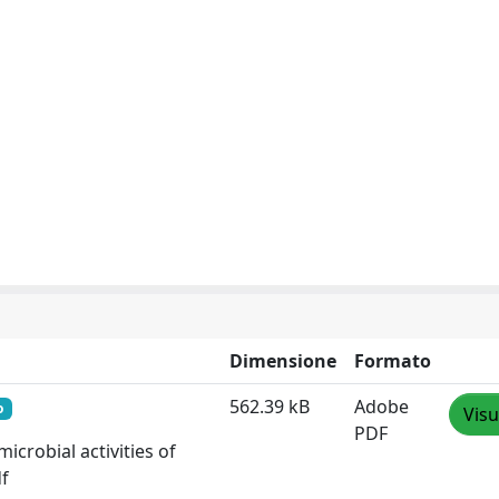
Dimensione
Formato
562.39 kB
Adobe
o
Visu
PDF
icrobial activities of
df