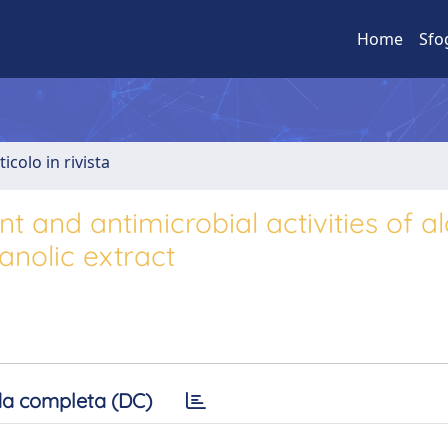
Home
Sfo
ticolo in rivista
t and antimicrobial activities of a
hanolic extract
a completa (DC)