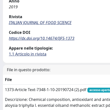
Anno
2019
Rivista
ITALIAN JOURNAL OF FOOD SCIENCE
Codice DOI
https://dx.doi.org/10.14674/IJFS-1373
Appare nelle tipologie:
1.1 Articolo in rivista
File in questo prodotto:
File
1373-Article Text-7348-1-10-20190724 (2).pdf
accesso apert
Descrizione: Chemical composition, antioxidant and antim
aloysia triphylla l. essential oilsand methanolic extract p