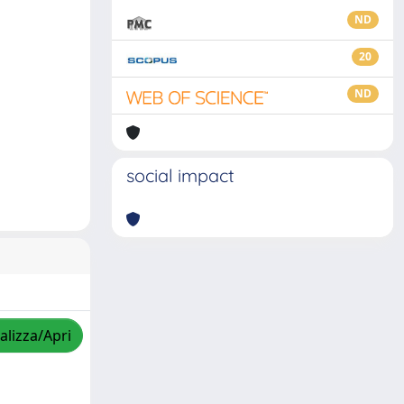
ND
20
ND
social impact
alizza/Apri