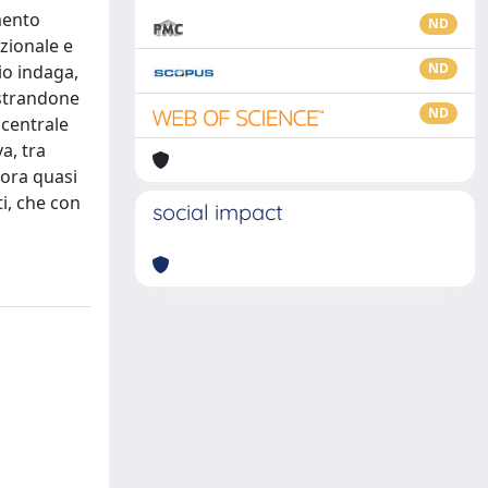
imento
ND
azionale e
ND
io indaga,
ostrandone
ND
 centrale
a, tra
nora quasi
ti, che con
social impact