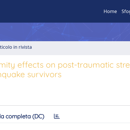
Home
Sfo
ticolo in rivista
mity effects on post-traumatic stre
hquake survivors
a completa (DC)