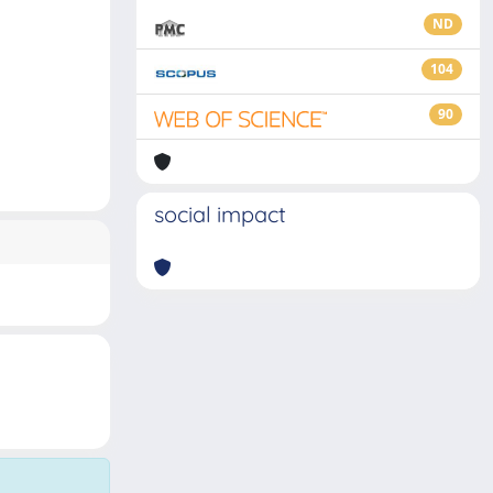
ND
104
90
social impact