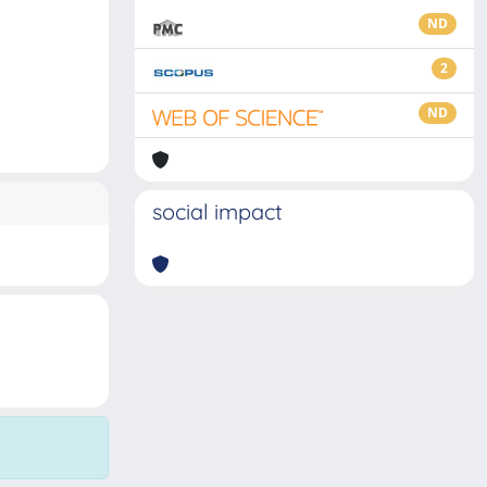
ND
2
ND
social impact