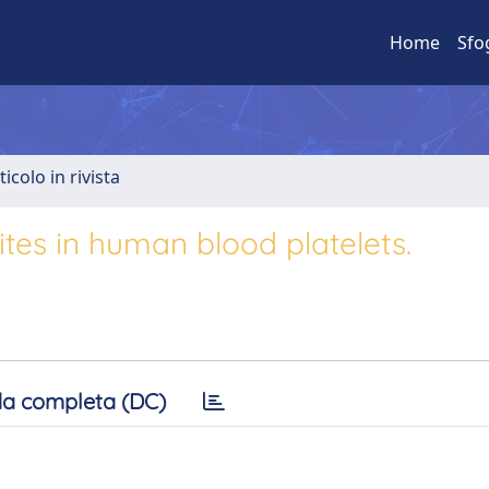
Home
Sfo
ticolo in rivista
tes in human blood platelets.
a completa (DC)