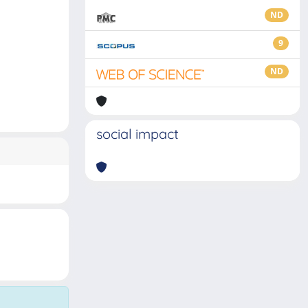
ND
9
ND
social impact