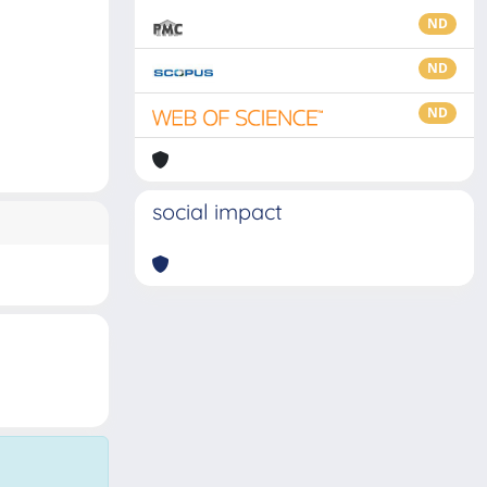
ND
ND
ND
social impact