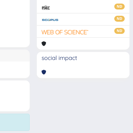
ND
ND
ND
social impact