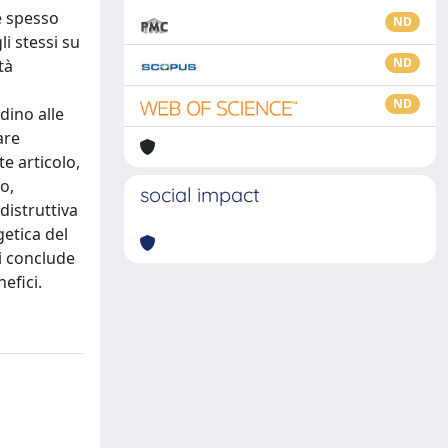
 è spesso
ND
i stessi su
ND
tà
ND
dino alle
are
e articolo,
o,
social impact
distruttiva
getica del
si conclude
efici.