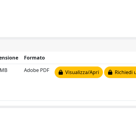
ensione
Formato
 MB
Adobe PDF
Visualizza/Apri
Richiedi 