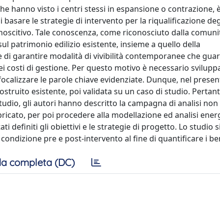
che hanno visto i centri stessi in espansione o contrazione,
sare le strategie di intervento per la riqualificazione degl
onoscitivo. Tale conoscenza, come riconosciuto dalla comuni
sul patrimonio edilizio esistente, insieme a quello della
ne di garantire modalità di vivibilità contemporanee che guar
i costi di gestione. Per questo motivo è necessario svilupp
ocalizzare le parole chiave evidenziate. Dunque, nel present
ostruito esistente, poi validata su un caso di studio. Pertant
studio, gli autori hanno descritto la campagna di analisi non 
ricato, per poi procedere alla modellazione ed analisi ener
ti definiti gli obiettivi e le strategie di progetto. Lo studio 
 condizione pre e post-intervento al fine di quantificare i ben
a completa (DC)