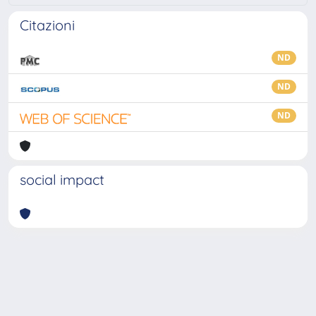
Citazioni
ND
ND
ND
social impact
Powered by
IRIS
-
about IRIS
-
Utilizzo dei cookie
-
Privacy
Copyright © 2026