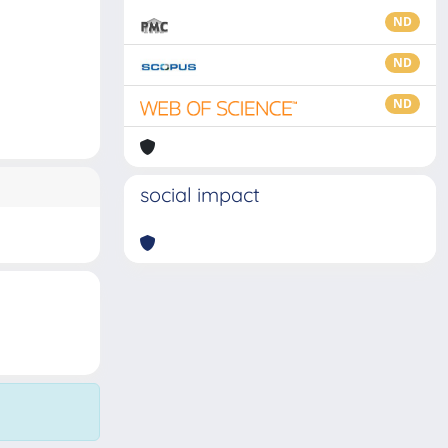
ND
ND
ND
social impact