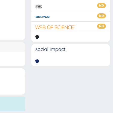
ND
ND
ND
social impact