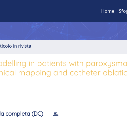
Home
Sfo
ticolo in rivista
delling in patients with paroxysmal
tomical mapping and catheter ablati
a completa (DC)