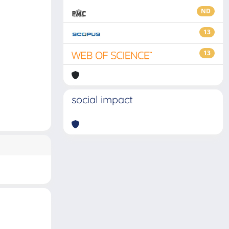
ND
13
13
social impact