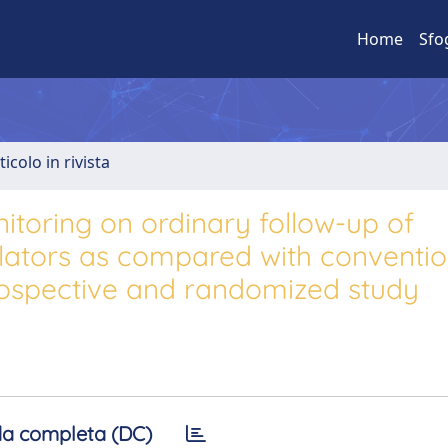
Home
Sfo
ticolo in rivista
toring on ordinary follow-up of
llators as compared with conventio
 prospective and randomized study
a completa (DC)