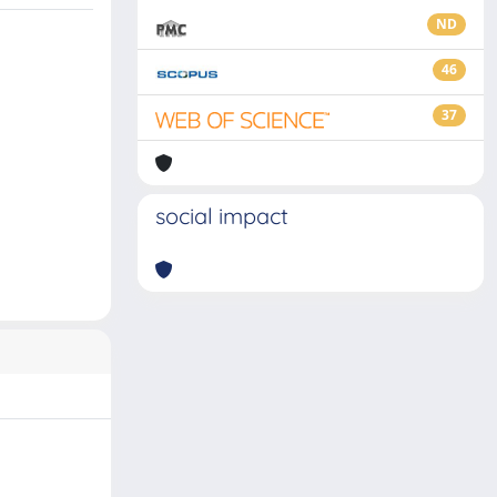
ND
46
37
social impact