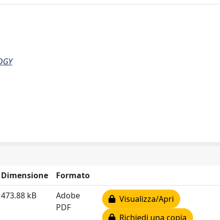
OGY
Dimensione
Formato
473.88 kB
Adobe
Visualizza/Apri
PDF
Richiedi una copia