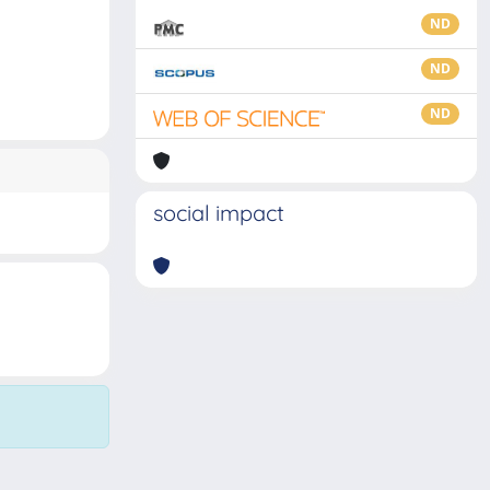
ND
ND
ND
social impact