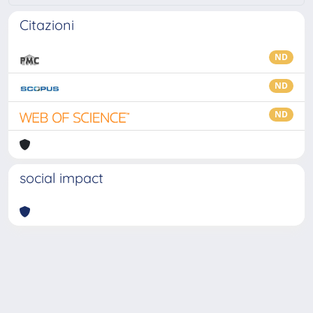
Citazioni
ND
ND
ND
social impact
Powered by
IRIS
-
about IRIS
-
Utilizzo dei cookie
-
Privacy
Copyright © 2026