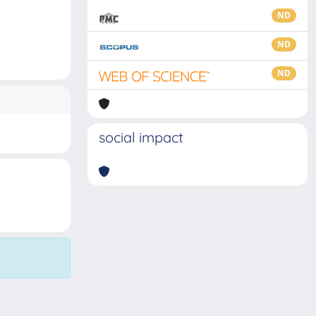
ND
ND
ND
social impact