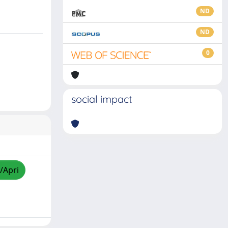
ND
ND
0
social impact
/Apri