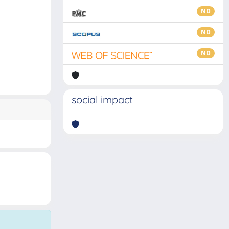
ND
ND
ND
social impact