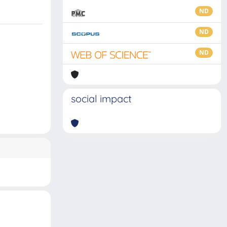
ND
ND
ND
social impact