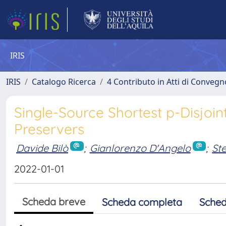
IRIS
IRIS
Catalogo Ricerca
4 Contributo in Atti di Conveg
Single-Source Shortest p-Disjoi
Preservers
Davide Bilò
;
Gianlorenzo D'Angelo
;
St
2022-01-01
Scheda breve
Scheda completa
Sched