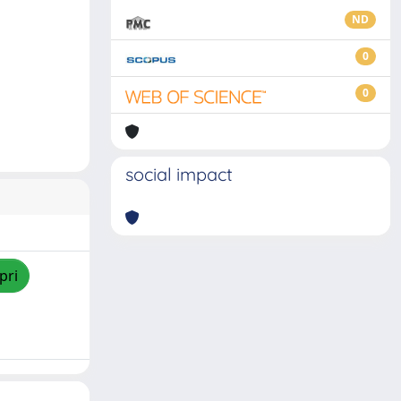
ND
0
0
social impact
pri