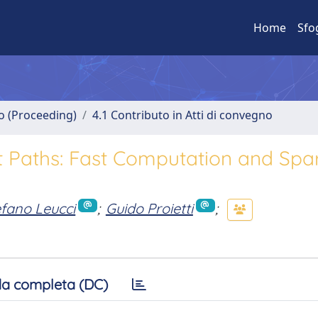
Home
Sfo
no (Proceeding)
4.1 Contributo in Atti di convegno
nt Paths: Fast Computation and Spa
efano Leucci
;
Guido Proietti
;
a completa (DC)