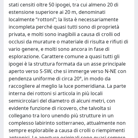
stati censiti oltre 50 ipogei, tra cui almeno 20 di
estensione superiore ai 20 m, denominati
localmente “rottoni”; la lista è necessariamente
incompleta perché quasi tutti sono di proprietà
privata, e molti sono inagibili a causa di crolli od
occlusi da murature o materiale di risulta e rifiuti di
vario genere, e molti sono ancora in fase di
esplorazione. Carattere comune a quasi tutti gli
ipogei è la struttura formata da un asse principale
aperto verso S-SW, che si immerge verso N-NE con
pendenza uniforme di circa 20°, in modo da
raccogliere al meglio la luce pomeridiana. La parte
interna dei rottoni si articola in più locali
semicircolari del diametro di alcuni metri, con
evidente funzione di ricovero, che talvolta si
collegano tra loro unendo più strutture in un
complesso labirinto sotterraneo, attualmente non
sempre esplorabile a causa di crolli o riempimenti
antropici. Le aperture originali sono quasi sempre