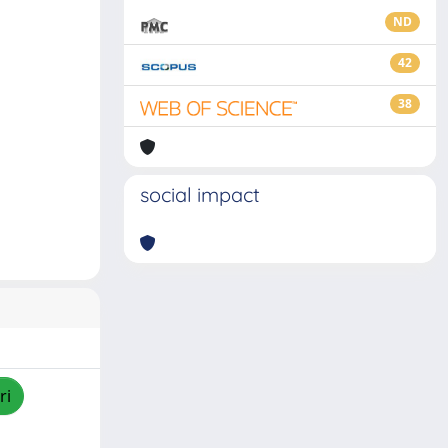
ND
42
38
social impact
ri