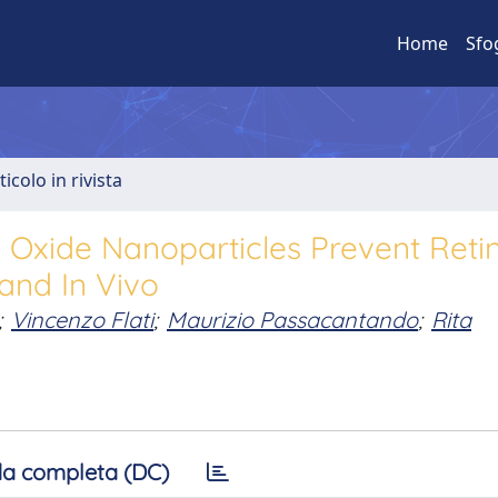
Home
Sfo
ticolo in rivista
m Oxide Nanoparticles Prevent Reti
 and In Vivo
;
Vincenzo Flati
;
Maurizio Passacantando
;
Rita
a completa (DC)