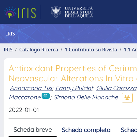
IRIS
IRIS
Catalogo Ricerca
1 Contributo su Rivista
1.1 Ar
Antioxidant Properties of Ceriu
Neovascular Alterations In Vitro
Annamaria Tisi
;
Fanny Pulcini
;
Giulia Carozza
Maccarone
;
Simona Delle Monache
2022-01-01
Scheda breve
Scheda completa
Sched