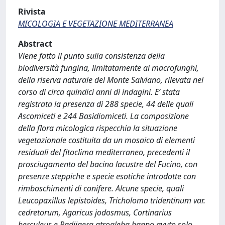
Rivista
MICOLOGIA E VEGETAZIONE MEDITERRANEA
Abstract
Viene fatto il punto sulla consistenza della
biodiversità fungina, limitatamente ai macrofunghi,
della riserva naturale del Monte Salviano, rilevata nel
corso di circa quindici anni di indagini. E’ stata
registrata la presenza di 288 specie, 44 delle quali
Ascomiceti e 244 Basidiomiceti. La composizione
della flora micologica rispecchia la situazione
vegetazionale costituita da un mosaico di elementi
residuali del fitoclima mediterraneo, precedenti il
prosciugamento del bacino lacustre del Fucino, con
presenze steppiche e specie esotiche introdotte con
rimboschimenti di conifere. Alcune specie, quali
Leucopaxillus lepistoides, Tricholoma tridentinum var.
cedretorum, Agaricus jodosmus, Cortinarius
herculeus e Radiigera atrogleba hanno avuto solo