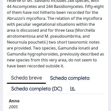
reserve of Mt. Salviano includes 288 species, with
44 Ascomycetes and 244 Basidiomycetes. Fifty-eight
of them have not hitherto been recorded for the
Abruzzo’s mycoflora. The relation of the mycoflora
with peculiar vegetational situations within the
area is discussed and for three taxa (Morchella
atrotomentosa and M. pseudoumbrina, and
Neournula pouchetii.) two short taxonomic notes
are provided. Two species, Gamundia lonatii and
Gamundia hygrophoroides, previously described as
new species from this very area, do not seem to
have been recorded outside it.
Scheda breve
Scheda completa
Scheda completa (DC)
Anno
2005