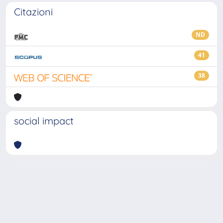
Citazioni
ND
41
38
social impact
Powered by
IRIS
-
about IRIS
-
Utilizzo dei cookie
-
Privacy
Copyright © 2026