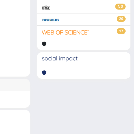
ND
20
17
social impact