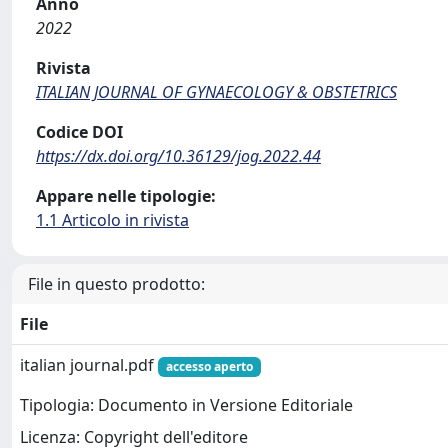
Anno
2022
Rivista
ITALIAN JOURNAL OF GYNAECOLOGY & OBSTETRICS
Codice DOI
https://dx.doi.org/10.36129/jog.2022.44
Appare nelle tipologie:
1.1 Articolo in rivista
File in questo prodotto:
File
italian journal.pdf
accesso aperto
Tipologia: Documento in Versione Editoriale
Licenza: Copyright dell'editore