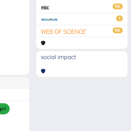
ND
1
ND
social impact
pri