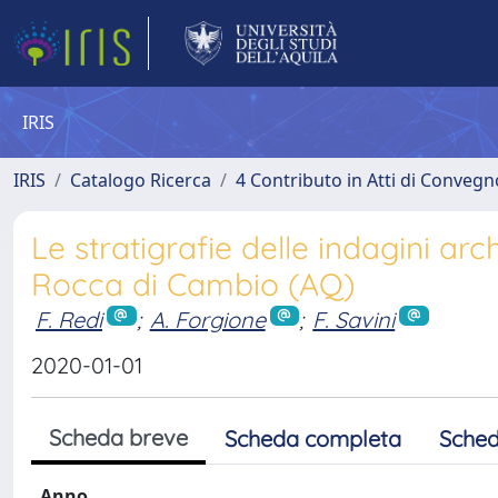
IRIS
IRIS
Catalogo Ricerca
4 Contributo in Atti di Conveg
Le stratigrafie delle indagini arc
Rocca di Cambio (AQ)
F. Redi
;
A. Forgione
;
F. Savini
2020-01-01
Scheda breve
Scheda completa
Sched
Anno