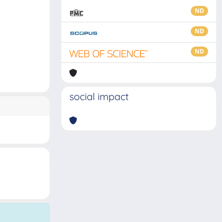
ND
ND
ND
social impact