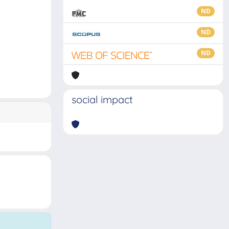
ND
ND
ND
social impact