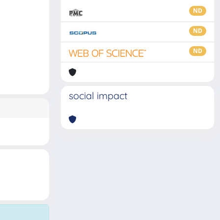
ND
ND
ND
social impact