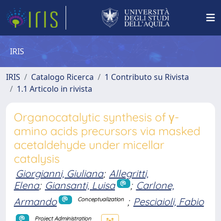
IRIS
IRIS
Catalogo Ricerca
1 Contributo su Rivista
1.1 Articolo in rivista
Organocatalytic synthesis of γ-
amino acids precursors via masked
acetaldehyde under micellar
catalysis
Giorgianni, Giuliana
;
Allegritti,
Elena
;
Giansanti, Luisa
;
Carlone,
Armando
;
Pesciaioli, Fabio
Conceptualization
Project Administration