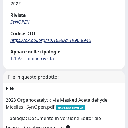
2022
Rivista
SYNOPEN
Codice DOI
https://dx.doi.org/10.1055/a-1996-8940
Appare nelle tipologie:
1.1 Articolo in rivista
File in questo prodotto:
File
2023 Organocatalytic via Masked Acetaldehyde
Micelles _SynOpen.pdf
accesso aperto
Tipologia: Documento in Versione Editoriale
Licenza: Creative commons