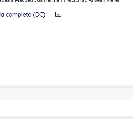
 Medea a Macbeth, da Hermann Nitsch ad Anselm Kiefer
a completa (DC)