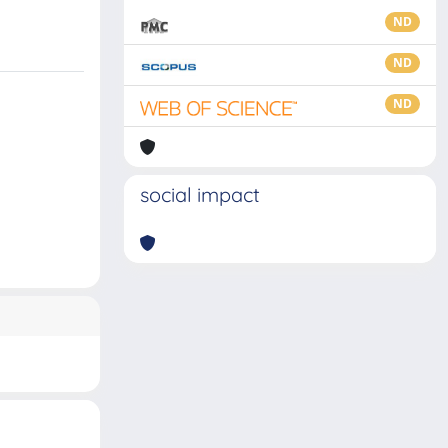
ND
ND
ND
social impact