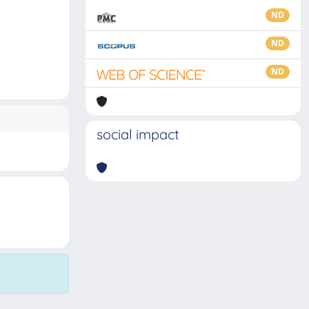
ND
ND
ND
social impact