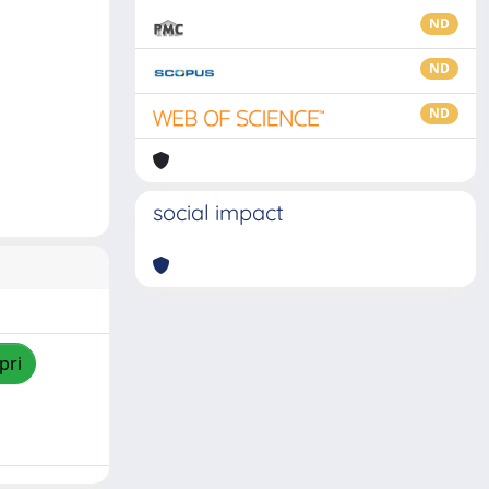
ND
ND
ND
social impact
pri