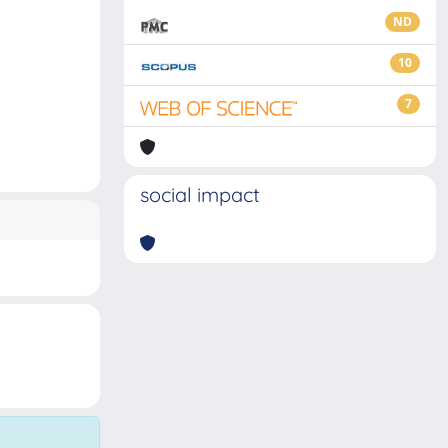
ND
10
7
social impact