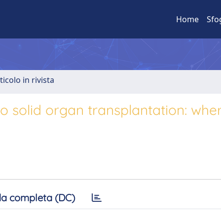
Home
Sfo
ticolo in rivista
o solid organ transplantation: whe
a completa (DC)