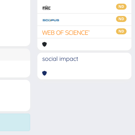
ND
ND
ND
social impact