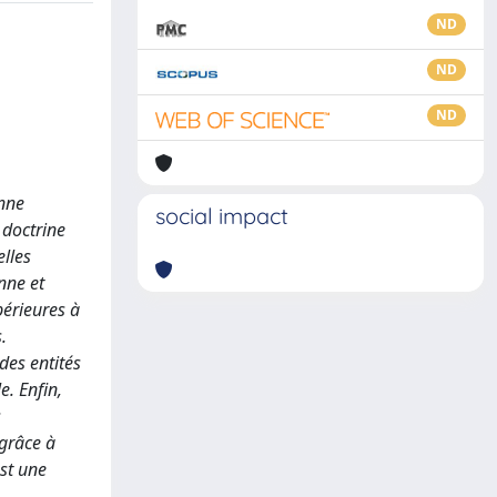
ND
ND
ND
enne
social impact
 doctrine
elles
nne et
périeures à
.
 des entités
. Enfin,
s
 grâce à
est une