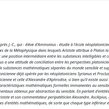
près J.-C., qui - élève d'Ammonius - étudie à l'école néoplatonici
ges de la Métaphysique dans lesquels Aristote attribue à Platon la
ne position intermédiaire entre les substances intelligibles et c
us a une attitude de conciliation entre les perspectives platonicie
ence de substances mathématiques séparées du monde sensible et su
latonicienne déjà opérée par les néoplatoniciens Syrianus et Proclus
icienne et celle d'Alexandre d'Aphrodise, si bien qu’il existe aussi
aractéristiques mathématiques formelles immanentes au sensible
entaux obtenus par abstraction du sensible. En parlant d'entité
ristote et son commentateur peripatéticien Alexandre. Asclépius,
ypes d'entités mathématiques, de sorte que chaque type inférieur 