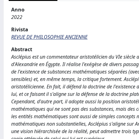
Anno
2022
Rivista
REVUE DE PHILOSOPHIE ANCIENNE
Abstract
Asclépius est un commentateur aristotélicien du VIe siècle a
d'Alexandrie en Égypte. Il réalise l'exégèse de divers passa
de l'existence de substances mathématiques séparées (avec u
sensibles) et, en même temps, la critique fortement. Asclépi
aristotélicienne. En fait, il défend la doctrine de l'exist
lui, et ce faisant il s'aligne sur la défense de la doctrine p
Cependant, d'autre part, il adopte aussi la position aristotél
mathématiques qui ne sont pas des substances, mais des c
les entités mathématiques sont aussi de simples concepts m
mathématiques non substantielles, Asclépius s'aligne sur A
une vision hiérarchisée de la réalité, peut admettre trois t
copie atténuée de celui qui lui est supérieur.