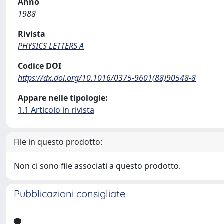
Anno
1988
Rivista
PHYSICS LETTERS A
Codice DOI
https://dx.doi.org/10.1016/0375-9601(88)90548-8
Appare nelle tipologie:
1.1 Articolo in rivista
File in questo prodotto:
Non ci sono file associati a questo prodotto.
Pubblicazioni consigliate