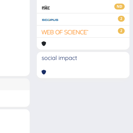
ND
2
2
social impact