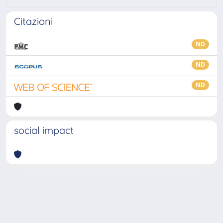
Citazioni
ND
ND
ND
social impact
Powered by
IRIS
-
about IRIS
-