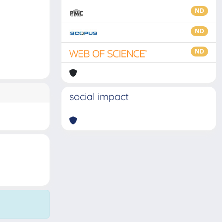
ND
ND
ND
social impact