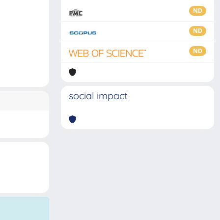
ND
ND
ND
social impact