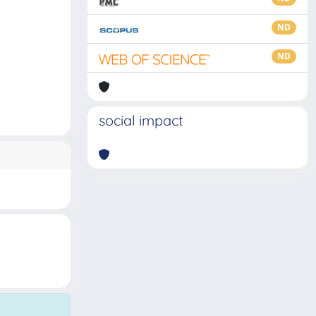
ND
ND
social impact