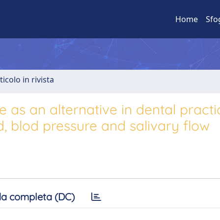
Home
Sfo
ticolo in rivista
 as an alternative in dental practi
d, blod pressure and salivary flow
a completa (DC)