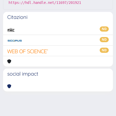
https://hdl.handle.net/11697/201921
Citazioni
ND
ND
ND
social impact
Powered by
IRIS
-
about IRIS
-