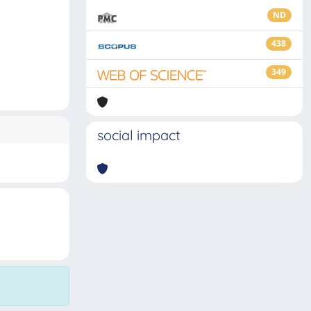
ND
438
349
social impact